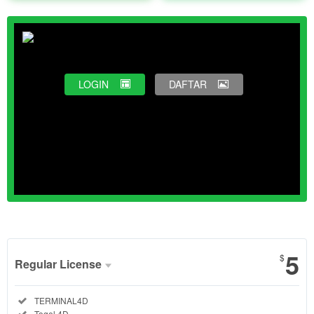
LOGIN
DAFTAR
Show More
5
$
Regular License
Regular
Included:
TERMINAL4D
License
Included:
Togel 4D